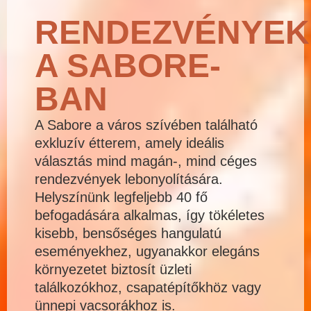
RENDEZVÉNYEK
A SABORE-
BAN
A Sabore a város szívében található
exkluzív étterem, amely ideális
választás mind magán-, mind céges
rendezvények lebonyolítására.
Helyszínünk legfeljebb 40 fő
befogadására alkalmas, így tökéletes
kisebb, bensőséges hangulatú
eseményekhez, ugyanakkor elegáns
környezetet biztosít üzleti
találkozókhoz, csapatépítőkhöz vagy
ünnepi vacsorákhoz is.