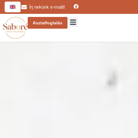
Írj nekünk e-mailt!
Asztalfoglalás