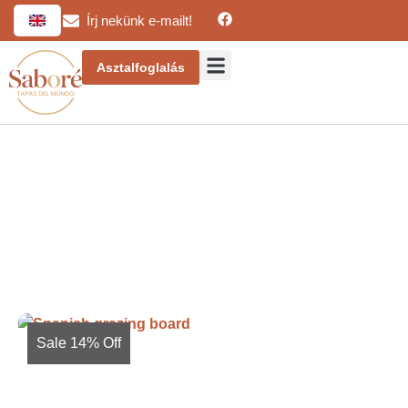
Írj nekünk e-mailt!
Asztalfoglalás
Sale 14% Off