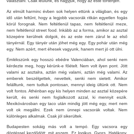
választani. Csak leülünk, és hagyjuk, hogy az este történjen.
Az elmúlt harminc évben sok helyen ettünk a világban, és egy
idő után feltűnt, hogy a legjobb vacsorák ritkán egyetlen fogás
körül forognak. Nem feltétlenül tapas, nem feltétlenül meze,
nem feltétlenül street food. Inkább az a forma, amikor az asztal
közepére kerülnek dolgok, és az este nem zárul le az első
tányérnál. Egy tányér után jöhet még egy. Egy pohár után még
egy. Nem azért, mert éhesek vagyunk, hanem mert jó ott ülni.
Emlékszünk egy hosszú ebédre Valenciában, ahol senki nem
kérdezte meg, hogy kérünk-e főételt. Nem volt ilyen pont. Jött
valami az asztalra, aztán még valami, aztán még valami. Az
emberek beszélgettek, nevettek, senki nem sietett. Amikor
felálltunk, nem tudtuk pontosan, mennyi ideig ültünk ott. Nem
volt fontos. Athénban egy kis helyen minden az asztal közepére
került, és senki nem foglalkozott azzal, ki mennyit eszik.
Mexikóvárosban egy taco után mindig jött még egy, mert nem
volt ok megállni. Ezek nem ünnepi vacsorák voltak. Nem
különleges alkalmak. Csak jól sikerültek.
Budapesten sokáig más volt a tempó. Egy vacsora egy
döntéssel kezdődött: mit eszem. Ez logikus. Gyors. Hatékony.