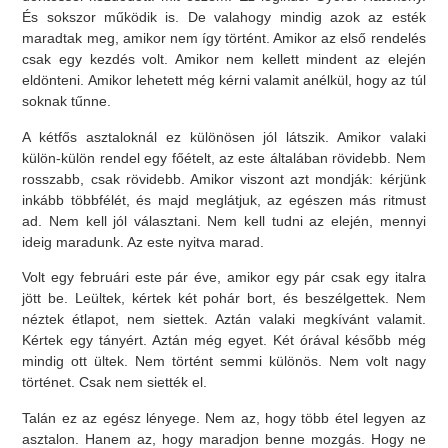
És sokszor működik is. De valahogy mindig azok az esték
maradtak meg, amikor nem így történt. Amikor az első rendelés
csak egy kezdés volt. Amikor nem kellett mindent az elején
eldönteni. Amikor lehetett még kérni valamit anélkül, hogy az túl
soknak tűnne.
A kétfős asztaloknál ez különösen jól látszik. Amikor valaki
külön-külön rendel egy főételt, az este általában rövidebb. Nem
rosszabb, csak rövidebb. Amikor viszont azt mondják: kérjünk
inkább többfélét, és majd meglátjuk, az egészen más ritmust
ad. Nem kell jól választani. Nem kell tudni az elején, mennyi
ideig maradunk. Az este nyitva marad.
Volt egy februári este pár éve, amikor egy pár csak egy italra
jött be. Leültek, kértek két pohár bort, és beszélgettek. Nem
néztek étlapot, nem siettek. Aztán valaki megkívánt valamit.
Kértek egy tányért. Aztán még egyet. Két órával később még
mindig ott ültek. Nem történt semmi különös. Nem volt nagy
történet. Csak nem siették el.
Talán ez az egész lényege. Nem az, hogy több étel legyen az
asztalon. Hanem az, hogy maradjon benne mozgás. Hogy ne