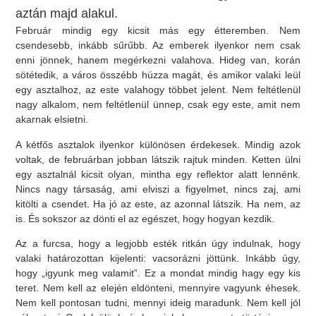
aztán majd alakul.
Február mindig egy kicsit más egy étteremben. Nem
csendesebb, inkább sűrűbb. Az emberek ilyenkor nem csak
enni jönnek, hanem megérkezni valahova. Hideg van, korán
sötétedik, a város összébb húzza magát, és amikor valaki leül
egy asztalhoz, az este valahogy többet jelent. Nem feltétlenül
nagy alkalom, nem feltétlenül ünnep, csak egy este, amit nem
akarnak elsietni.
A kétfős asztalok ilyenkor különösen érdekesek. Mindig azok
voltak, de februárban jobban látszik rajtuk minden. Ketten ülni
egy asztalnál kicsit olyan, mintha egy reflektor alatt lennénk.
Nincs nagy társaság, ami elviszi a figyelmet, nincs zaj, ami
kitölti a csendet. Ha jó az este, az azonnal látszik. Ha nem, az
is. És sokszor az dönti el az egészet, hogy hogyan kezdik.
Az a furcsa, hogy a legjobb esték ritkán úgy indulnak, hogy
valaki határozottan kijelenti: vacsorázni jöttünk. Inkább úgy,
hogy „igyunk meg valamit”. Ez a mondat mindig hagy egy kis
teret. Nem kell az elején eldönteni, mennyire vagyunk éhesek.
Nem kell pontosan tudni, mennyi ideig maradunk. Nem kell jól