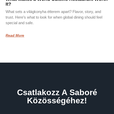
It?
What sets a világkonyha étterem apart? Flavor, story, and
trust. Here’s what to look for when global dining should feel
special and safe.
Read More
Csatlakozz A Saboré
Közösségéhez!