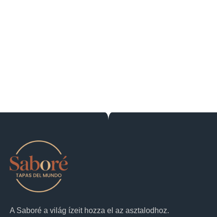
A Saboré a világ ízeit hozza el az asztalodhoz.