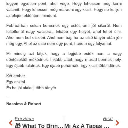
legyen egyetlen pont, ahol vége. Hogy lehessen még kérni
valamit. Hogy lehessen még maradni egy kicsit. Hogy ne kelljen
az elején eldönteni mindent.
Februárban sokan keresnek egy estét, ami jól sikerül. Nem
feltétlenül nagy vacsorát. Inkább egy helyet, ahol lehet ülni.
Ahol nem kell elsietni. Ahol nem baj, ha az első tányér után jön
még egy. Ahol az este nem egy pont, hanem egy folyamat.
Mi mindig azt látjuk, hogy a legjobb esték nem a nagy
döntésektől működnek. Inkább attól, hogy marad bennük hely.
Egy újabb falatnak. Egy újabb pohárnak. Egy kicsit több időnek.
Két ember.
Egy asztal.
És ha jól alakul, több tányér.
—
Nassima & Robert
Previous
Next
🎁 What To Bring Home From Our Culinary Travels?
Mi Az A Tapas Étkezés, És Miért Ennyire Jó?