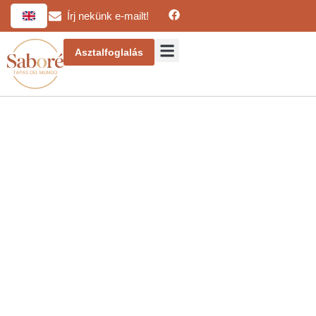
Írj nekünk e-mailt!
Asztalfoglalás