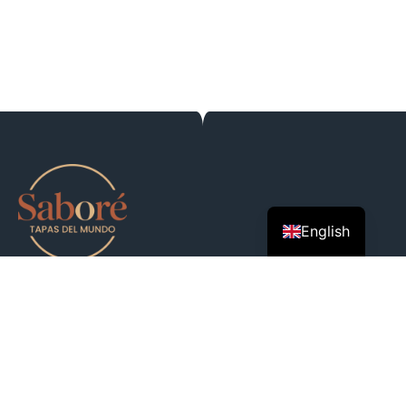
English
A Saboré a világ ízeit hozza el az asztalodhoz.
Spanyol életérzés, mediterrán hangulat, és nemzetközi
inspiráció – mindez egy helyen, ahol a jó bor, a közös
élmények és az ízek szeretete találkozik.
Ülj le, kóstolj bele a világba, és élvezd a pillanatot.